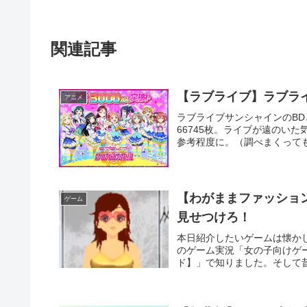
関連記事
【ラブライブ】ラブラ
アニメ
ラブライブサンシャインのBD
66745枚。ライブが遠のい
参考程度に。（調べまくってもソ
【わがままファッショ
ゲーム
見せつけろ！
本日紹介したいゲームは懐か
のゲーム実況「女の子向けゲ
ド】」で知りました。そして昔