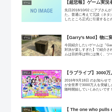
【超悲報】ゲーム実況
ゲーム
先日2018/10/02 にア
た。普通に考えて冗談（ネタ
したところ正式に引退するとの
【Garry’s Mod
ゲーム
今回紹介したいゲームは『Gar
対決が楽しすぎた】で紹介さ
ムは目的等は特には無く、ツー
【ラブライブ】3000
アニメ
2016年9月18日 のお知
が全世界で3000万人を突破
随時開始していくみたいです！
【 The one who pulls
ゲーム