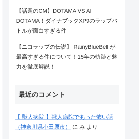
【話題のCM】DOTAMA VS AI
DOTAMA！ダイナブックXP9のラップバ
トルが面白すぎる件
【ニコラップの伝説】 RainyBlueBell が
最高すぎる件について！15年の軌跡と魅
力を徹底解説！
最近のコメント
【 獣人病院 】獣人病院であった怖い話
（神奈川県小田原市）
に
み
より