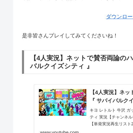
ダウンロー
是非皆さんプレイしてみてくださいね！
【4人実況】ネットで賛否両論の
バルクイズシティ 』
【4人実況】ネッ
『 サバイバルク
キヨ レトルト 牛沢 ガッチ
ティ 実況【チャンネ
【単発実況再生リスト2
www.youtube.com