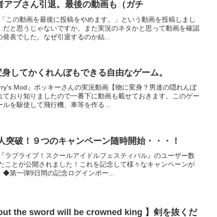
者アブさん引退。最後の動画も（ガチ
ブさんが「この動画を最後に投稿をやめます。」という動画を投稿しまし
）だと思うじゃないですか。また実況のネタかと思って動画を確認
発表でした。なぜ引退するのか結...
】物に変身してかくれんぼもできる自由なゲーム。
ry's Mod』ポッキーさんの実況動画【物に変身？男達の隠れんぼ
れており知りましたので一番下に動画も載せておきます。このゲー
ルを駆使して飛行機、車等を作る...
万人突破！９つのキャンペーン随時開始・・・！
らせで『ラブライブ！スクールアイドルフェスティバル』のユーザー数
したことが公開されました！これを記念して様々なキャンペーンが
◆第一弾9日間の記念ログインボー...
 out the sword will be crowned king 】剣を抜くだ