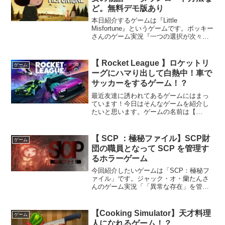
ど。無料デモ版あり
本日紹介するゲームは『Little
Misfortune』というゲームです。ポッキー
さんのゲーム実況『一つの選択が次々と
不幸を生むゲームが衝撃すぎる - Little
Misfortune』にて知りましたので一番下に
動画を載せさせていただき...
【 Rocket League 】ロケットリ
ゲーム
ーグにハマり出して白熱中！車で
サッカーをするゲーム！？
最近友達に誘われてあるゲームにはまっ
ています！今日はそんなゲームを紹介し
たいと思います。ゲームの名前は【
Rocket League 】 ロケットリーグと読み
ます。どんなゲームなのか・・・！ルー
ルはいたって簡単！サッカーをするだ
【 SCP ：極秘ファイル】SCP財
ゲーム
け！ボールを...
団の職員となって SCP を管理す
るホラーゲーム
今回紹介したいゲームは「SCP：極秘フ
ァイル」です。ジャック・オ・蘭たんさ
んのゲーム実況「「異常な存在」を管理
するホラーゲーム｜SCP：極秘ファイ
ル」で知りましたので一番下に動画を載
せさせていただきます。どんなゲームな
【Cooking Simulator】天才料理
ゲーム
のか皆さん SCP っ...
人になれるゲーム！？