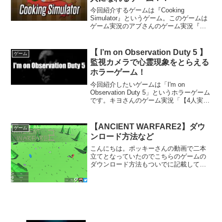
今回紹介するゲームは『Cooking
Simulator』というゲーム。このゲームは
ゲーム実況のアブさんのゲーム実況『食
べ物で遊び始める天才料理人 #1
【Cooking Simulator】』で知りましたの
で一番下に動画を載せさせていただ...
【 I’m on Observation Duty 5 】
ゲーム
監視カメラで心霊現象をとらえる
ホラーゲーム！
今回紹介したいゲームは「I'm on
Observation Duty 5」というホラーゲーム
です。キヨさんのゲーム実況「【4人実
況】異常事態が起きた学校を監視カメラ
で調べるホラーゲームが難しすぎる」で
知りましたので一番下に動画を載せさせ
【ANCIENT WARFARE2】ダウ
ゲーム
て...
ンロード方法など
こんにちは。ポッキーさんの動画で二本
立てとなっていたのでこちらのゲームの
ダウンロード方法もついでに記載してお
こうと思います。もう一作の『WINDS
OF REVENGE』の記事はこちらをクリッ
ク。ゲームタイトルは『ANCIENT
WARFA...