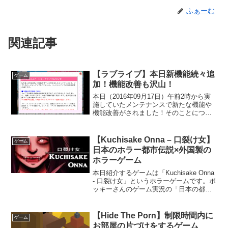
ふぁーむ
関連記事
【ラブライブ】本日新機能続々追
ゲーム
加！機能改善も沢山！
本日（2016年09月17日）午前2時から実
施していたメンテナンスで新たな機能や
機能改善がされました！そのことについ
てまとめて書いていこうと思います。 追
加機能消費LP変更機能の追加ライブで消
費するLPを４段階に変更することが出来
【Kuchisake Onna – 口裂け女】
ゲーム
るようにな...
日本のホラー都市伝説×外国製の
ホラーゲーム
本日紹介するゲームは「Kuchisake Onna
- 口裂け女」というホラーゲームです。ポ
ッキーさんのゲーム実況の「日本の都市
伝説が海外でホラーゲームになったら怖
すぎた」で知りましたので一番下に動画
を載せさせていただきます。面白いので
【Hide The Porn】制限時間内に
ゲーム
まだ...
お部屋の片づけをするゲーム