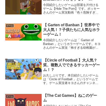
今回紹介したいゲームは部屋を片付ける
ゲーム【Hide The Porn】です。ポッキー
さんのゲーム実況動画『色々危険すぎる
お部屋掃除 - Hide The Porn』で紹介され
ており知りました。ダウンロードはこち
らから ちなみに後半の海賊の...
【 Garten of Banban 】世界中で
ゲーム
大人気！？子供たちに人気なホラ
ーゲーム！
今回紹介したいゲームは「 Garten of
Banban 」というホラーゲームです。キヨ
さんのゲーム実況「怖すぎる幼稚園が舞
台の大人気ホラーゲーム『 Garten of
Banban 』」で知りましたので一番下に動
画を載せさせていただきま...
【Circle of Football 】大人気？
ゲーム
笑、複数人でできるサッカーゲー
ム！？
お久しぶりです。本日紹介したいゲーム
は「Circle of Football 」というゲームで
す。ゲーム実況者キヨさんのチャンネル
でキヨさん・レトルトさん・牛沢さん・
ガッチマンさんの４人でプレイしている
動画「【4人実況】絶対に笑ってしまう
【The Cat Games】ねこのゲー
ゲーム
イ...
ム