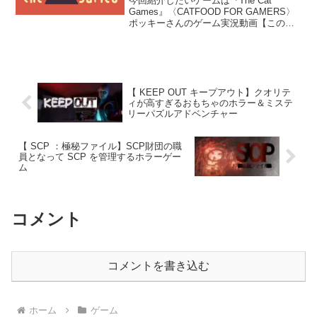
今回紹介したいゲームは『The Cat
Games』〈CATFOOD FOR GAMERS〉
ポッキーさんのゲーム実況動画【この動
画は全て「猫」で出来ています。】で紹
介されており知りました。驚異の猫尽く
しです。猫派の皆様は是非プレイしてみ
てく...
【 KEEP OUT キープアウト】クオリテ
ィが高すぎるおもちゃのホラー＆ミステ
リーパズルアドベンチャー
【 SCP ：極秘ファイル】SCP財団の職
員となって SCP を管理するホラーゲー
ム
コメント
コメントを書き込む
ホーム
ゲーム