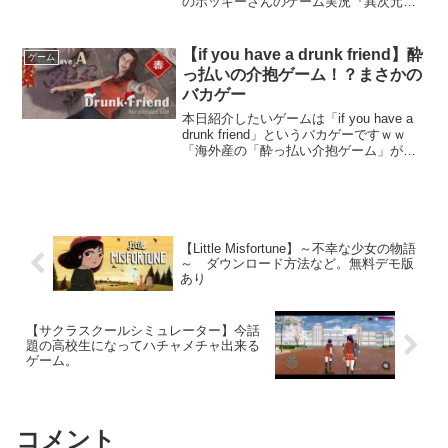
のポッキーさんのゲーム実況『異次元空
間を「玉が転がる」ゲームがシンプルで
超ハマる』で知りましたので一番下に動
画を載せさせていただきます。Marble
【if you have a drunk friend】酔
ゲーム
It...
っ払いの介抱ゲーム！？まさかの
バカゲー
本日紹介したいゲームは「if you have a
drunk friend」というバカゲーですｗｗ
「海外産の「酔っ払い介抱ゲーム」がヤ
バすぎて超面白い」で知りましたので一
番下に動画も載せさせていただきます。
興味のある方は是非ご覧ください！...
【Little Misfortune】～不幸な少女の物語
～ ダウンロード方法など。無料デモ版
あり
【サクラスクールシミュレーター】今話
題の高校生になってハチャメチャ出来る
ゲーム。
コメント