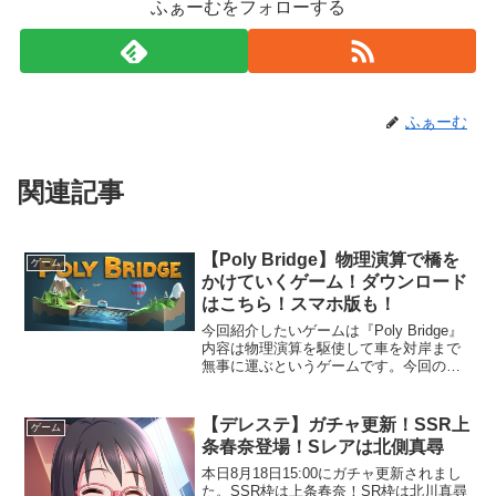
ふぁーむをフォローする
ふぁーむ
関連記事
【Poly Bridge】物理演算で橋を
ゲーム
かけていくゲーム！ダウンロード
はこちら！スマホ版も！
今回紹介したいゲームは『Poly Bridge』
内容は物理演算を駆使して車を対岸まで
無事に運ぶというゲームです。今回の記
事はバーチャルユーチューバーのシロさ
んが「物理演算わからない系女子によ
る、スタイリッシュ車庫入れアクショ
【デレステ】ガチャ更新！SSR上
ゲーム
ン！【116】」...
条春奈登場！Sレアは北側真尋
本日8月18日15:00にガチャ更新されまし
た。SSR枠は上条春奈！SR枠は北川真尋