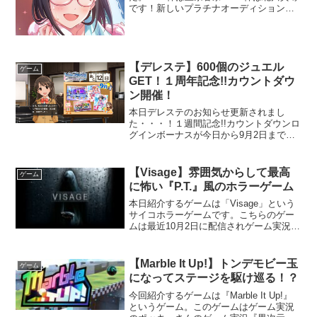
です！新しいプラチナオーディションガ
シャ開催です！今回の新アイドルは以下
の2人です！上条春菜（SSレア）CV：長
島光那北川真尋（Sレア） #デレステ
pic...
【デレステ】600個のジュエル
ゲーム
GET！１周年記念!!カウントダウ
ン開催！
本日デレステのお知らせ更新されまし
た・・・！１週間記念!!カウントダウンロ
グインボーナスが今日から9月2日まで貰
えるみたいです！開催期間は8月22日(月
曜日)00:00～9月2日(金曜日)23:59毎日ス
タージュエル50個プレゼント！「1周...
【Visage】雰囲気からして最高
ゲーム
に怖い『P.T.』風のホラーゲーム
本日紹介するゲームは「Visage」という
サイコホラーゲームです。こちらのゲー
ムは最近10月2日に配信されゲーム実況者
のポッキーさんが『『P.T.』風のほんとに
怖いホラーゲームを見つけました』でゲ
ーム実況していたことで知りました。こ
【Marble It Up!】トンデモビー玉
ゲーム
ちらで知...
になってステージを駆け巡る！？
今回紹介するゲームは『Marble It Up!』
というゲーム。このゲームはゲーム実況