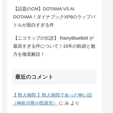
【話題のCM】DOTAMA VS AI
DOTAMA！ダイナブックXP9のラップバ
トルが面白すぎる件
【ニコラップの伝説】 RainyBlueBell が
最高すぎる件について！15年の軌跡と魅
力を徹底解説！
最近のコメント
【 獣人病院 】獣人病院であった怖い話
（神奈川県小田原市）
に
み
より