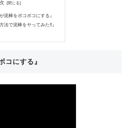
次
が泥棒をボコボコにする』
方法で泥棒をヤってみた!!』
ボコにする』