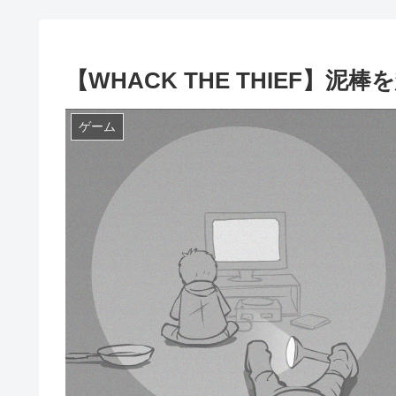
【WHACK THE THIEF】
ゲーム