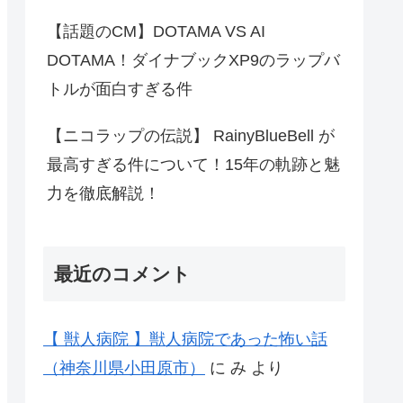
【話題のCM】DOTAMA VS AI
DOTAMA！ダイナブックXP9のラップバ
トルが面白すぎる件
【ニコラップの伝説】 RainyBlueBell が
最高すぎる件について！15年の軌跡と魅
力を徹底解説！
最近のコメント
【 獣人病院 】獣人病院であった怖い話
（神奈川県小田原市）
に
み
より