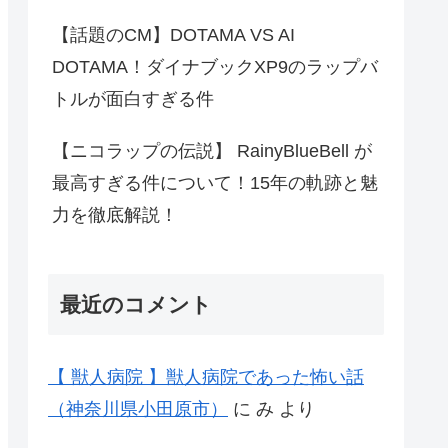
【話題のCM】DOTAMA VS AI
DOTAMA！ダイナブックXP9のラップバ
トルが面白すぎる件
【ニコラップの伝説】 RainyBlueBell が
最高すぎる件について！15年の軌跡と魅
力を徹底解説！
最近のコメント
【 獣人病院 】獣人病院であった怖い話
（神奈川県小田原市）
に
み
より