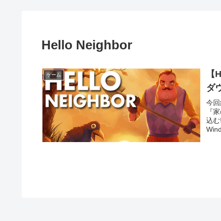
Hello Neighbor
【H
ゲーム
ダ
今回
『家
込む
Wind