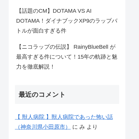
【話題のCM】DOTAMA VS AI
DOTAMA！ダイナブックXP9のラップバ
トルが面白すぎる件
【ニコラップの伝説】 RainyBlueBell が
最高すぎる件について！15年の軌跡と魅
力を徹底解説！
最近のコメント
【 獣人病院 】獣人病院であった怖い話
（神奈川県小田原市）
に
み
より