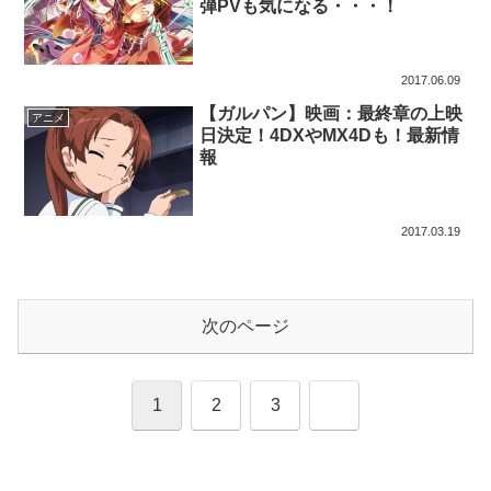
弾PVも気になる・・・！
2017.06.09
【ガルパン】映画：最終章の上映
アニメ
日決定！4DXやMX4Dも！最新情
報
2017.03.19
次のページ
次
1
2
3
へ