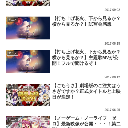
2017.09.02
【打ち上げ花火、下から見るか？
アニメ
横から見るか？】試写会感想
2017.08.15
【打ち上げ花火、下から見るか？
アニメ
横から見るか？】主題歌MVが公
開！フルで聞けるぞ！
2017.08.12
【ごちうさ】劇場版のご注文はう
アニメ
さぎですか？正式タイトルと上映
日が決定！
2017.06.25
【ノーゲーム・ノーライフ ゼ
アニメ
ロ】最新映像が公開・・・！第二