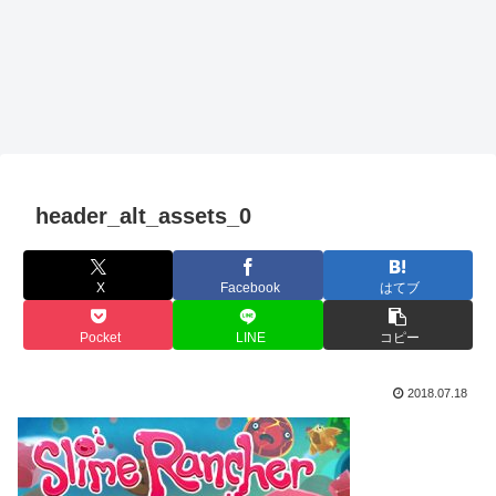
header_alt_assets_0
X
Facebook
はてブ
Pocket
LINE
コピー
2018.07.18