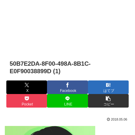
50B7E2DA-8F00-498A-8B1C-
E0F90038899D (1)
X
Facebook
はてブ
Pocket
LINE
コピー
2018.05.06