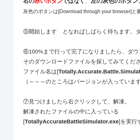
左の灰色のボタン
右の
赤いボタン
ではなく
、
灰色のボタンは[Download through your brow
⑤開始します となればしばらく待ちます。
⑥100%まで行って完了になりましたら、ダ
そのダウンロードファイルを探してみてくだ
ファイル名は[
Totally.Accurate.Battle.Simul
（～～～のところはバージョンが入っていま
⑦見つけましたら右クリックして、解凍。
解凍されたファイルの中に入っている
[
TotallyAccurateBattleSimulator.exe
]を実行