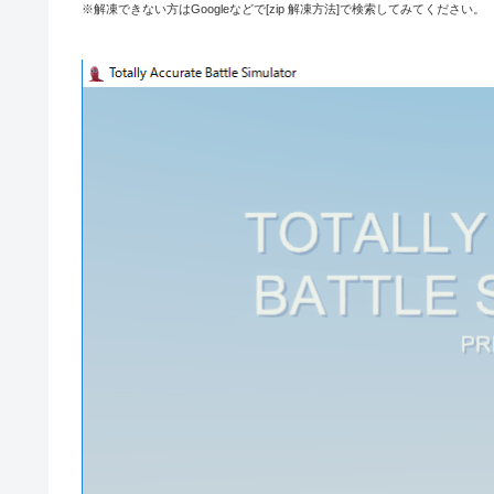
※解凍できない方はGoogleなどで[zip 解凍方法]で検索してみてください。