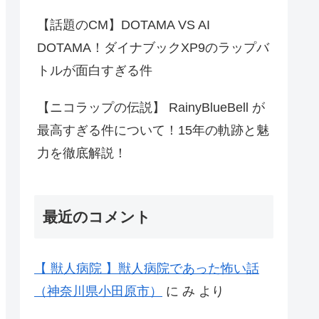
【話題のCM】DOTAMA VS AI
DOTAMA！ダイナブックXP9のラップバ
トルが面白すぎる件
【ニコラップの伝説】 RainyBlueBell が
最高すぎる件について！15年の軌跡と魅
力を徹底解説！
最近のコメント
【 獣人病院 】獣人病院であった怖い話
（神奈川県小田原市）
に
み
より