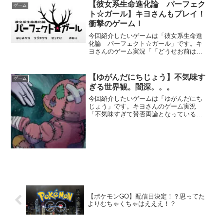
り、家庭を持ったりしながら遊ぶゲーム
【彼女系生命進化論 パーフェク
ゲーム
です。人間の社会...
ト☆ガール】キヨさんもプレイ！
衝撃のゲーム！
今回紹介したいゲームは「彼女系生命進
化論 パーフェクト☆ガール」です。キ
ヨさんのゲーム実況「「どうせお前はヒ
ロインを使い捨てる」と書かれた衝撃の
ゲーム『 パーフェクト☆ガール 』」で知
りましたので一番下に動画を載せさせて
【ゆがんだにちじょう】不気味す
ゲーム
いただきます。どんな...
ぎる世界観。闇深。。。
今回紹介したいゲームは「ゆがんだにち
じょう」です。キヨさんのゲーム実況
「不気味すぎて賛否両論となっている話
題のアプリ『 ゆがんだにちじょう 』」で
知りましたので一番下に動画を載せさせ
ていただきます。どんなゲームなのかも
う闇が深すぎるゲームで...
【ポケモンGO】配信日決定！？思ってた
よりむちゃくちゃはえええ！？