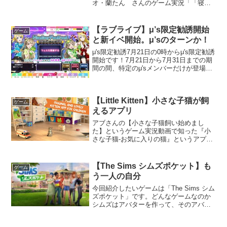
オ・蘭たん さんのゲーム実況「「寝た
いのに寝れない夜」のゲーム｜Insomnia:
Theater in the Head」で知りましたので...
【ラブライブ】μ’s限定勧誘開始
ゲーム
と新イベ開始。μ’sのターンか！
μ's限定勧誘7月21日の0時からμ's限定勧誘
開始です！7月21日から7月31日までの期
間の間、特定のμ'sメンバーだけが登場す
るガチャです。さらに今回も日替わりで
特定シリーズの部員出現率がアップする
キャンペーンも同時開催するみたいで
【Little Kitten】小さな子猫が飼
す。...
ゲーム
えるアプリ
アブさんの【小さな子猫飼い始めまし
た】というゲーム実況動画で知った『小
さな子猫-お気に入りの猫』というアプリ
の紹介です。動画は一番下に張っており
ます。Appストアで『小さな子猫』と検
索、もしくはこちらからダウンロード可
【The Sims シムズポケット】も
ゲーム
能です。 Little...
う一人の自分
今回紹介したいゲームは「The Sims シム
ズポケット」です。どんなゲームなのか
シムズはアバターを作って、そのアバタ
ーで街を作ったり家を建てたり、仕事を
選んで働いたり、友人や恋人を作った