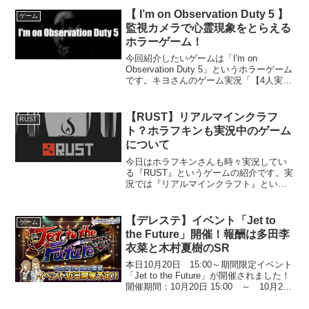
ルはいたって簡単！サッカーをするだ
【 I’m on Observation Duty 5 】
ゲーム
け！ボールを...
監視カメラで心霊現象をとらえる
ホラーゲーム！
今回紹介したいゲームは「I'm on
Observation Duty 5」というホラーゲーム
です。キヨさんのゲーム実況「【4人実
況】異常事態が起きた学校を監視カメラ
で調べるホラーゲームが難しすぎる」で
知りましたので一番下に動画を載せさせ
【RUST】リアルマインクラフ
RUST
て...
ト？ホラフキンも実況中のゲーム
について
今日はホラフキンさんも時々実況してい
る『RUST』というゲームの紹介です。実
況では『リアルマインクラフト』という
名称で呼ばれているほどマイクラ要素が
あります。リアル版マインクラフトです
ね。まずダウンロードは下記のリンクか
【デレステ】イベント「Jet to
ゲーム
らRUSTダウンロー...
the Future」開催！報酬は多田李
衣菜と木村夏樹のSR
本日10月20日 15:00～期間限定イベント
「Jet to the Future」が開催されました！
開催期間：10月20日 15:00 ～ 10月27
日 20:59結果発表：10月28日 12:00達成pt
報酬に木村夏樹 (SR) CV:...