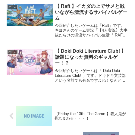
【 Raft 】イカダの上でサメと戦
ゲーム
いながら漂流するサバイバルゲー
ム
今回紹介したいゲームは「Raft」です。
キヨさんのゲーム実況「【4人実況】大事
故だらけの漂流サバイバル生活『 RAFT
』」で知りましたので一番下に動画を載
せさせていただきます。どんなゲームな
のか今、あなたはひどい飛行機墜落事故
【 Doki Doki Literature Club! 】
ゲーム
で生き残り、...
話題になった無料のギャルゲ
ー！？
今回紹介したいゲームは「 Doki Doki
Literature Club! 」です。ドキドキ文芸部
という名前でも有名ですよね！なんとこ
のゲームは無料でプレイできるのです！
ダウンロード方法などは下に記載します
ね！Doki Doki Lit...
【Friday the 13th: The Game 】殺人鬼が
暴れまわる・・・！