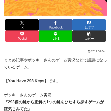
X
Facebook
はてブ
Pocket
LINE
コピー
2017.06.04
まとめ記事やポッキーさんのゲーム実況などで話題になっ
ているゲーム。
【You Have 293 Keys】
です。
ポッキーさんのゲーム実況
『293個の鍵から正解の1つの鍵をひたすら探すゲームが
狂気じみてた』