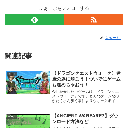
ふぁーむをフォローする
ふぁーむ
関連記事
【ドラゴンクエストウォーク】健
ゲーム
康の為に歩こう！ついでにゲーム
も進めちゃおう！
今回紹介したいゲームは「ドラゴンクエ
ストウォーク」です。どんなゲームなの
かたくさん歩く事によりウォークポイン
トの獲得、モンスターとのバトル、レベ
ルアップをしてゴールドを集め、武器を
揃えてシナリオを進めていくゲーム性で
【ANCIENT WARFARE2】ダウ
ゲーム
す。モンスターを倒すとこ...
ンロード方法など