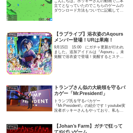
こんにちは。ポッキーさんの動画で二本
立てとなっていたのでこちらのゲームの
ダウンロード方法もついでに記載してお
こうと思います。もう一作の『WINDS
OF REVENGE』の記事はこちらをクリッ
ク。ゲームタイトルは『ANCIENT
WARFA...
【ラブライブ】浴衣姿のAqours
ゲーム
メンバー登場！URは果南！
9月15日 15:00 にガチャ更新が行われ
ました。追加アイドルは『Aqours』。未
覚醒で浴衣姿で登場！覚醒するとステー
ジ衣装に大変身！UR 松浦果南SSR
桜内梨子SR 渡辺曜SR 国木田花
丸9月20日までは出現率UP！欲しい人...
トランプさん似の大統領を守るバ
ゲーム
カゲー「Mr.President!」
トランプ氏を守るバカゲー
『Mr.President!』の紹介です！youtube実
況者ポッキーさんもやっており、私もそ
れを見てやりたくなったので紹介してい
ます！『Mr.President!』 ゲーム内容は簡
単です。ボディーガードとなって「R...
【Johan’s Farm】ガチで狂って
ゲーム
てやばいゲーム