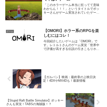
「このホラーゲーム本当に狂ってて意味
わからん！！！」というタイトルでポッ
キーさんがゲーム実況されていたゲーム
「Johan's Farm」というゲームが本当に
狂っていた件。まずは動画を見ていただ
いたほうがこの狂い具合が分かる十思う
ので一番下に...
【OMORI】ホラー系のRPGを楽
ゲーム
しむにはコレ！
今回紹介したいゲームは「OMORI」で
す。レトルトさんのゲーム実況「世界中
で評価が高すぎる伝説の引きこもりホラ
ーＲＰＧ『ＯＭＯＲＩ』」で知りました
ので一番下に動画を載せさせていただき
ます。どんなゲームなのかゲームの名前
の「OMORI」は主人...
【ガルパン】映画：最終章の上映日決
定！4DXやMX4Dも！最新情報
【Stupid Raft Battle Simulator】ポッキー
さんも実況！TABSの海賊版！？