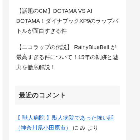
【話題のCM】DOTAMA VS AI
DOTAMA！ダイナブックXP9のラップバ
トルが面白すぎる件
【ニコラップの伝説】 RainyBlueBell が
最高すぎる件について！15年の軌跡と魅
力を徹底解説！
最近のコメント
【 獣人病院 】獣人病院であった怖い話
（神奈川県小田原市）
に
み
より