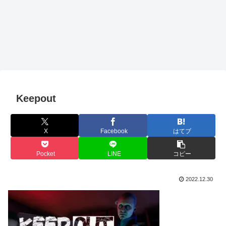
Keepout
X
Facebook
はてブ
Pocket
LINE
コピー
2022.12.30