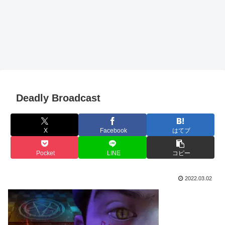
Deadly Broadcast
X
Facebook
はてブ
Pocket
LINE
コピー
2022.03.02