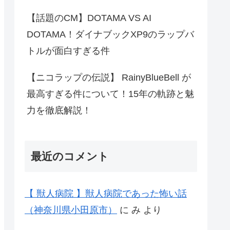
【話題のCM】DOTAMA VS AI
DOTAMA！ダイナブックXP9のラップバ
トルが面白すぎる件
【ニコラップの伝説】 RainyBlueBell が
最高すぎる件について！15年の軌跡と魅
力を徹底解説！
最近のコメント
【 獣人病院 】獣人病院であった怖い話
（神奈川県小田原市）
に
み
より