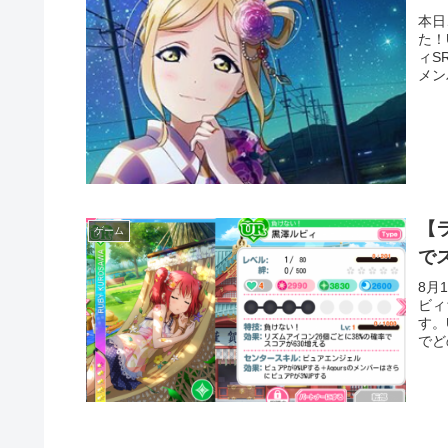
本日
た！
ィS
メン
【
ゲーム
で
8月
ビィ
す。
でど