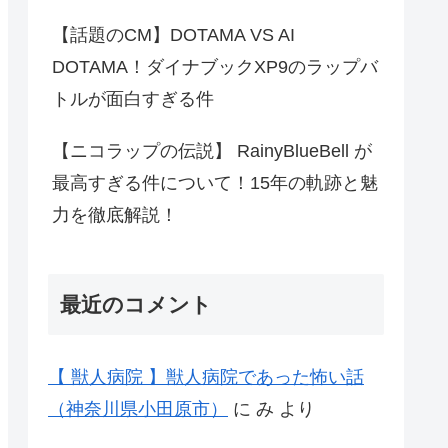
【話題のCM】DOTAMA VS AI
DOTAMA！ダイナブックXP9のラップバ
トルが面白すぎる件
【ニコラップの伝説】 RainyBlueBell が
最高すぎる件について！15年の軌跡と魅
力を徹底解説！
最近のコメント
【 獣人病院 】獣人病院であった怖い話
（神奈川県小田原市）
に
み
より