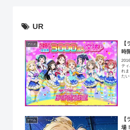
UR
【
アニメ
時
20
ティ
れま
たい
【
ゲーム
場