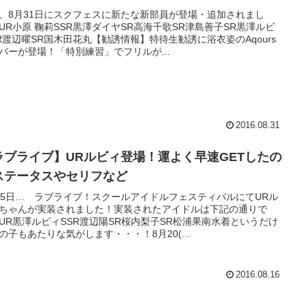
、8月31日にスクフェスに新たな新部員が登場・追加されまし
UR小原 鞠莉SSR黒澤ダイヤSR高海千歌SR津島善子SR黒澤ルビ
R渡辺曜SR国木田花丸【勧誘情報】特待生勧誘に浴衣姿のAqours
バーが登場！「特別練習」でフリルが...
2016.08.31
ラブライブ】URルビィ登場！運よく早速GETしたの
ステータスやセリフなど
15日… ラブライブ！スクールアイドルフェスティバルにてURル
ちゃんが実装されました！実装されたアイドルは下記の通りで
UR黒澤ルビィSSR渡辺陽SR桜内梨子SR松浦果南水着というだけ
の子もあたりな気がします・・・！8月20(...
2016.08.16