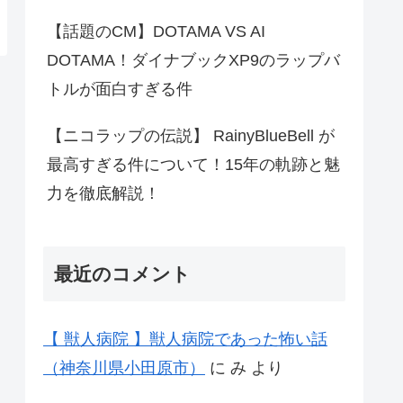
【話題のCM】DOTAMA VS AI
DOTAMA！ダイナブックXP9のラップバ
トルが面白すぎる件
【ニコラップの伝説】 RainyBlueBell が
最高すぎる件について！15年の軌跡と魅
力を徹底解説！
最近のコメント
【 獣人病院 】獣人病院であった怖い話
（神奈川県小田原市）
に
み
より