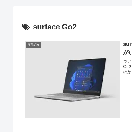
surface Go2
su
商品紹介
が
ついに
Go
のか、