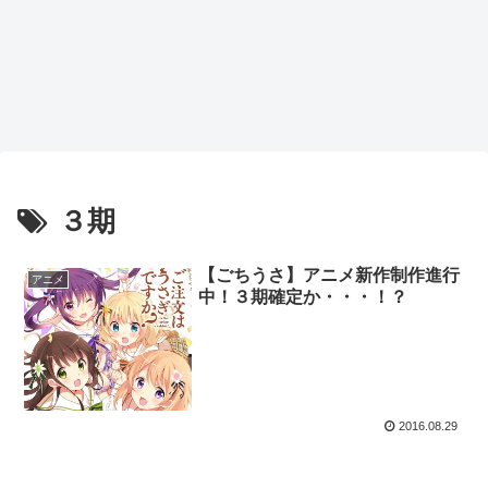
３期
【ごちうさ】アニメ新作制作進行
アニメ
中！３期確定か・・・！？
2016.08.29