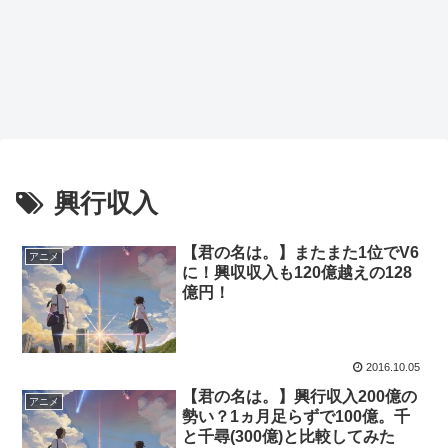
興行収入
【君の名は。】またまた1位でV6
アニメ
に！興収収入も120億越えの128
億円！
2016.10.05
【君の名は。】興行収入200億の
アニメ
勢い？1ヵ月足らずで100億。千
と千尋(300億)と比較してみた