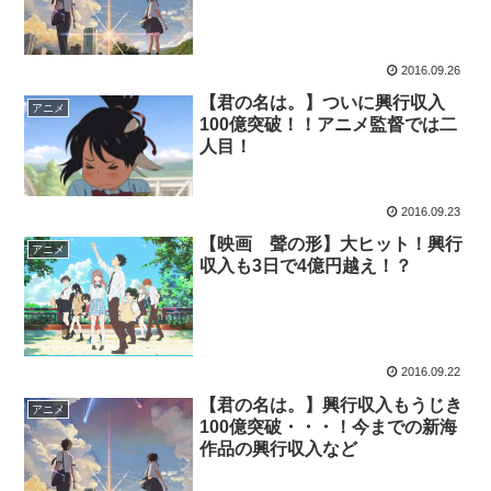
2016.09.26
【君の名は。】ついに興行収入
アニメ
100億突破！！アニメ監督では二
人目！
2016.09.23
【映画 聲の形】大ヒット！興行
アニメ
収入も3日で4億円越え！？
2016.09.22
【君の名は。】興行収入もうじき
アニメ
100億突破・・・！今までの新海
作品の興行収入など