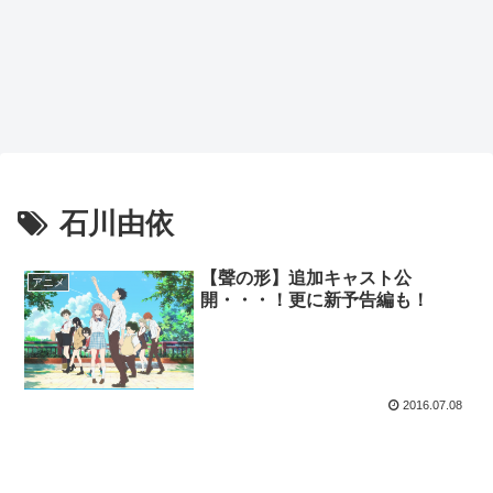
石川由依
【聲の形】追加キャスト公
アニメ
開・・・！更に新予告編も！
2016.07.08