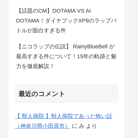
【話題のCM】DOTAMA VS AI
DOTAMA！ダイナブックXP9のラップバ
トルが面白すぎる件
【ニコラップの伝説】 RainyBlueBell が
最高すぎる件について！15年の軌跡と魅
力を徹底解説！
最近のコメント
【 獣人病院 】獣人病院であった怖い話
（神奈川県小田原市）
に
み
より