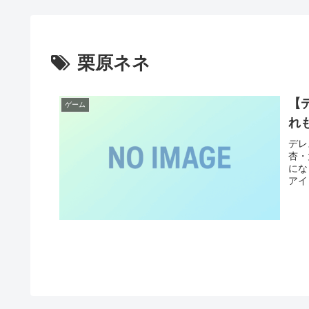
栗原ネネ
【
ゲーム
れ
デレ
杏・
にな
アイ