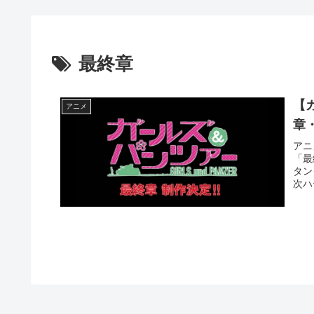
最終章
【
アニメ
章
アニ
「最
タン
次ハ