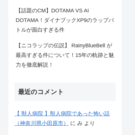
【話題のCM】DOTAMA VS AI
DOTAMA！ダイナブックXP9のラップバ
トルが面白すぎる件
【ニコラップの伝説】 RainyBlueBell が
最高すぎる件について！15年の軌跡と魅
力を徹底解説！
最近のコメント
【 獣人病院 】獣人病院であった怖い話
（神奈川県小田原市）
に
み
より