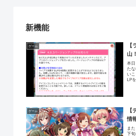
新機能
【
ゲーム
山
本日
たな
いこ
LP
【
ゲーム
情
また
下旬