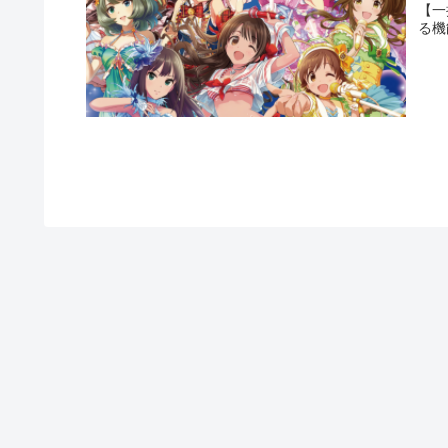
【一
る機