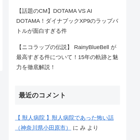
【話題のCM】DOTAMA VS AI
DOTAMA！ダイナブックXP9のラップバ
トルが面白すぎる件
【ニコラップの伝説】 RainyBlueBell が
最高すぎる件について！15年の軌跡と魅
力を徹底解説！
最近のコメント
【 獣人病院 】獣人病院であった怖い話
（神奈川県小田原市）
に
み
より