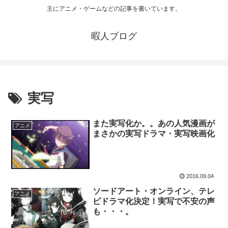
主にアニメ・ゲームなどの記事を書いています。
暇人ブログ
実写
また実写化か。。あの人気漫画が
アニメ
まさかの実写ドラマ・実写映画化
2016.09.04
ソードアート・オンライン、テレ
アニメ
ビドラマ化決定！実写で不安の声
も・・・。