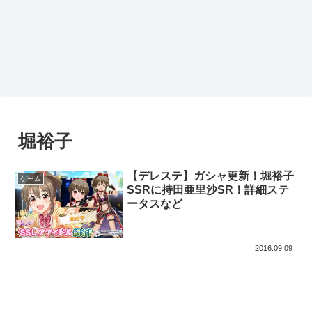
堀裕子
【デレステ】ガシャ更新！堀裕子
ゲーム
SSRに持田亜里沙SR！詳細ステ
ータスなど
2016.09.09