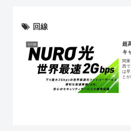
回線
超
その他
キ
関東
西で
は早
とが