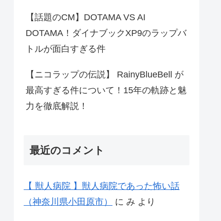
【話題のCM】DOTAMA VS AI
DOTAMA！ダイナブックXP9のラップバ
トルが面白すぎる件
【ニコラップの伝説】 RainyBlueBell が
最高すぎる件について！15年の軌跡と魅
力を徹底解説！
最近のコメント
【 獣人病院 】獣人病院であった怖い話
（神奈川県小田原市）
に
み
より