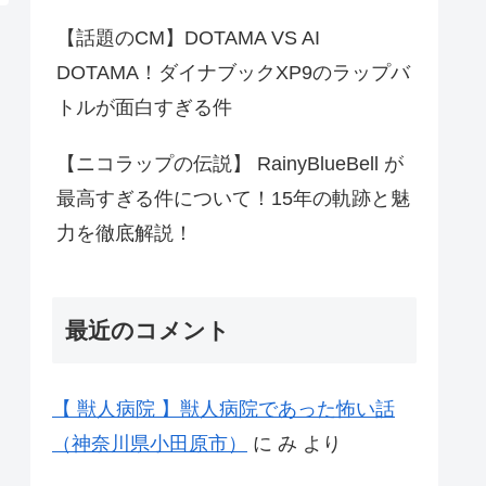
【話題のCM】DOTAMA VS AI
DOTAMA！ダイナブックXP9のラップバ
トルが面白すぎる件
【ニコラップの伝説】 RainyBlueBell が
最高すぎる件について！15年の軌跡と魅
力を徹底解説！
最近のコメント
【 獣人病院 】獣人病院であった怖い話
（神奈川県小田原市）
に
み
より