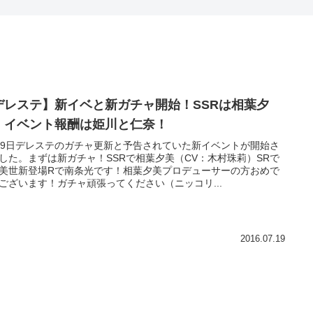
デレステ】新イベと新ガチャ開始！SSRは相葉夕
、イベント報酬は姫川と仁奈！
19日デレステのガチャ更新と予告されていた新イベントが開始さ
した。まずは新ガチャ！SSRで相葉夕美（CV：木村珠莉）SRで
美世新登場Rで南条光です！相葉夕美プロデューサーの方おめで
ございます！ガチャ頑張ってください（ニッコリ...
2016.07.19