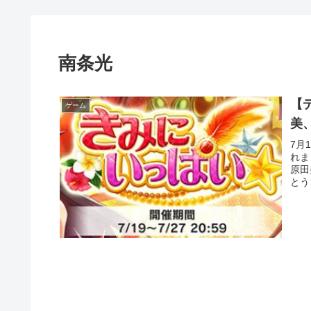
南条光
【
ゲーム
美
7月
れま
原田
とう