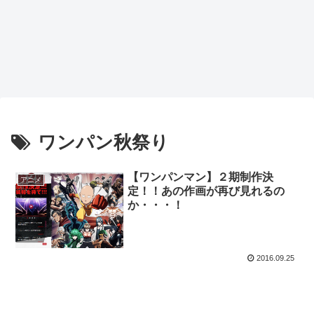
ワンパン秋祭り
【ワンパンマン】２期制作決
アニメ
定！！あの作画が再び見れるの
か・・・！
2016.09.25