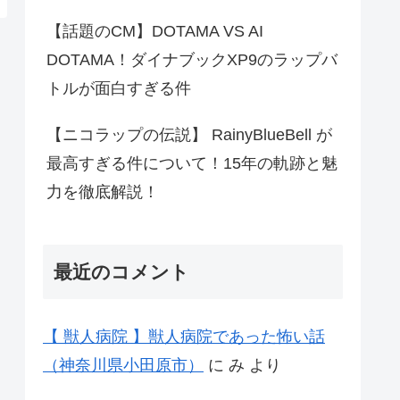
【話題のCM】DOTAMA VS AI
DOTAMA！ダイナブックXP9のラップバ
トルが面白すぎる件
【ニコラップの伝説】 RainyBlueBell が
最高すぎる件について！15年の軌跡と魅
力を徹底解説！
最近のコメント
【 獣人病院 】獣人病院であった怖い話
（神奈川県小田原市）
に
み
より