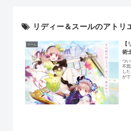
リディー＆スールのアトリ
【
ゲーム
術
つい
不思
した
がで