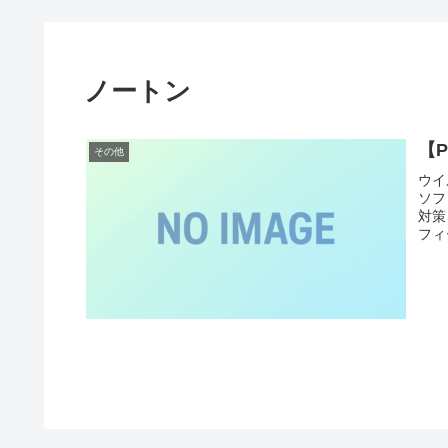
ノートン
【
その他
ウイ
ソフ
対策
フィー