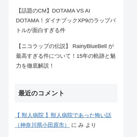
【話題のCM】DOTAMA VS AI
DOTAMA！ダイナブックXP9のラップバ
トルが面白すぎる件
【ニコラップの伝説】 RainyBlueBell が
最高すぎる件について！15年の軌跡と魅
力を徹底解説！
最近のコメント
【 獣人病院 】獣人病院であった怖い話
（神奈川県小田原市）
に
み
より