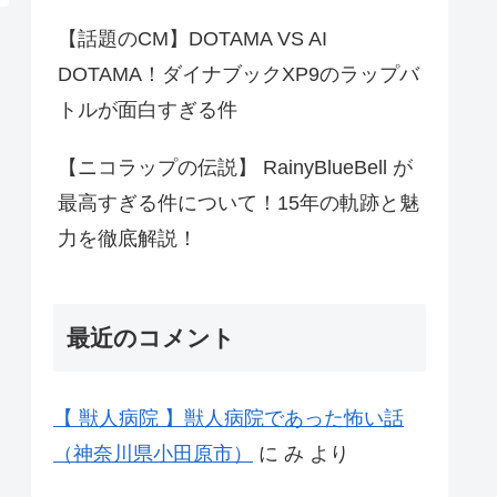
【話題のCM】DOTAMA VS AI
DOTAMA！ダイナブックXP9のラップバ
トルが面白すぎる件
【ニコラップの伝説】 RainyBlueBell が
最高すぎる件について！15年の軌跡と魅
力を徹底解説！
最近のコメント
【 獣人病院 】獣人病院であった怖い話
（神奈川県小田原市）
に
み
より