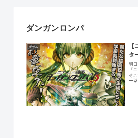
ダンガンロンパ
【
ゲーム
タ
明日
『ニ
そこ
一挙公