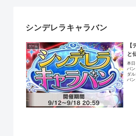
シンデレラキャラバン
【
ゲーム
と
本日
バン
ダル
バン