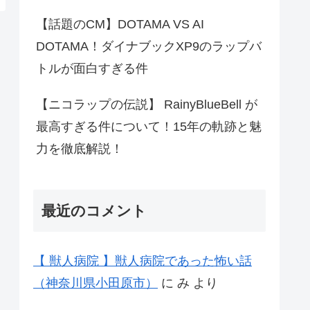
【話題のCM】DOTAMA VS AI
DOTAMA！ダイナブックXP9のラップバ
トルが面白すぎる件
【ニコラップの伝説】 RainyBlueBell が
最高すぎる件について！15年の軌跡と魅
力を徹底解説！
最近のコメント
【 獣人病院 】獣人病院であった怖い話
（神奈川県小田原市）
に
み
より