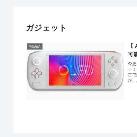
ガジェット
【 
商品紹介
可
今更な
ー！先
古で
か、.