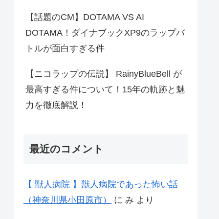
【話題のCM】DOTAMA VS AI
DOTAMA！ダイナブックXP9のラップバ
トルが面白すぎる件
【ニコラップの伝説】 RainyBlueBell が
最高すぎる件について！15年の軌跡と魅
力を徹底解説！
最近のコメント
【 獣人病院 】獣人病院であった怖い話
（神奈川県小田原市）
に
み
より